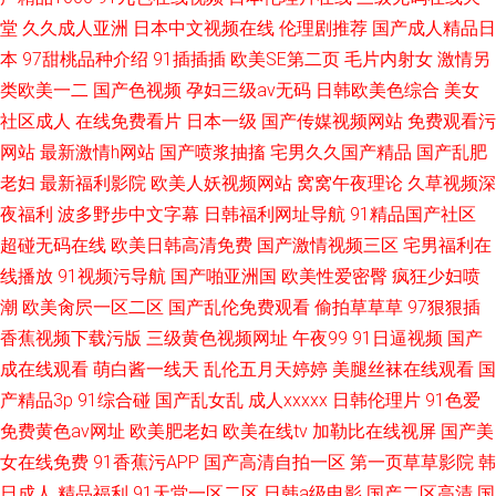
堂
久久成人亚洲
日本中文视频在线
伦理剧推荐
国产成人精品日
本
97甜桃品种介绍
91插插插
欧美SE第二页
毛片内射女
激情另
类欧美一二
国产色视频
孕妇三级av无码
日韩欧美色综合
美女
社区成人
在线免费看片
日本一级
国产传媒视频网站
免费观看污
网站
最新激情h网站
国产喷浆抽搐
宅男久久国产精品
国产乱肥
老妇
最新福利影院
欧美人妖视频网站
窝窝午夜理论
久草视频深
夜福利
波多野步中文字幕
日韩福利网址导航
91精品国产社区
超碰无码在线
欧美日韩高清免费
国产激情视频三区
宅男福利在
线播放
91视频污导航
国产啪亚洲国
欧美性爱密臀
疯狂少妇喷
潮
欧美肏屄一区二区
国产乱伦免费观看
偷拍草草草
97狠狠插
香蕉视频下载污版
三级黄色视频网址
午夜99
91日逼视频
国产
成在线观看
萌白酱一线天
乱伦五月天婷婷
美腿丝袜在线观看
国
产精品3p
91综合碰
国产乱女乱
成人xxxxx
日韩伦理片
91色爱
免费黄色av网址
欧美肥老妇
欧美在线tv
加勒比在线视屏
国产美
女在线免费
91香蕉污APP
国产高清自拍一区
第一页草草影院
韩
日成人
精品福利
91天堂一区二区
日韩a级电影
国产二区高清
国