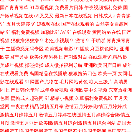
国产青青青草
91草逼视频
免费看片日韩
午夜视频福利免费
国
产嫩草视频在线
69叉叉叉
最新日本在线视频
日韩成人a
青青操
91
五月天婷婷
91短视频在线
国产在线观看的
白丝美女自慰网
站
91福利免费视频
加勒比91AV
91在线观看
黄网站av在线
国产
视频
狠狠擼狠狠擼
91桃色小视频
91激情
91干啪啪
青青操青青
干
主播诱惑无码专区
欧美视频电影
91播放
麻豆桃色网站
亚洲
欧美国产另类
欧美伦理另类
国产刺激对白
在线观看91精品
欧
美成年视频
操碰操揉
成人微拍福利导航
亚洲欧美国产日韩
成年
在线观看免费
岛国精品在线播放
狠狠撸第四色
欧美一页
女同电
影在线观看
91网国产尤物在
毛片网站黄色
狼人三级片
高清男
同
国产日韩伦理淫
成年免费视频
亚洲欧美中文视频
东京热亚洲
色图
蜜桃成人超碰网
91精品小视频
久草福利免费视影
五月天
堂网
午夜在线精品
激情五月亭|激情五月婷婷|激情五月婷婷成|
激情五月婷婷五月|激情五月婷婷在线|激情五月婷婷综合|激情五
月图|激情五月亚洲欧美|激情五月综合|激情五月综合网站
岛国无
码般运工|岛国无码搬运工|岛国无码不卡|岛国无码网|岛国无码一