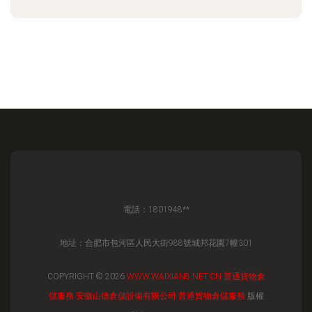
電話：1801948**
地址：合肥市包河區人民大街988號城邦花園7幢301
COPYRIGHT © 2026
WWW.WAIXIAN8.NET.CN
普通貨物倉
儲服務
安徽山德倉儲設備有限公司
普通貨物倉儲服務
版權