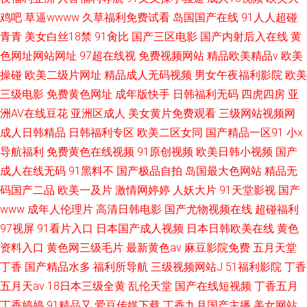
鸡吧
草逼wwww
久草福利免费试看
岛国国产在线
91人人超碰
青青
美女白丝18禁
91肏比
国产三区电影
国产内射后入在线
黄
色网址网站网址
97超在线视
免费视频网站
精品欧美精品v
欧美
操碰
欧美二级片网址
精品成人无码视频
男女午夜福利影院
欧美
三级电影
免费黄色网址
成年版快手
日韩福利无码
四虎四房
亚
洲AV在线豆花
亚洲区成人
美女黄片免费观看
三级网站视频网
成人日韩精品
日韩福利专区
欧美二区女同
国产精品一区91
小x
导航福利
免费黄色在线视频
91原创视频
欧美日韩小视频
国产
成人在线无码
91黑料不
国产极品自拍
岛国最大色网站
精品无
码国产二品
欧美一及片
激情网婷婷
人妖大片
91天堂影视
国产
www
成年人伦理片
高清日韩电影
国产尤物视频在线
超碰福利
97视屏
91看片入口
日本国产成人视频
日本日韩欧美在线
黄色
资料入口
黄色网三级毛片
最新黄色av
麻豆影院免费
五月天堂
丁香
国产精品水多
福利所导航
三级视频网站J
51福利影院
丁香
五月天av
18日本三级全黄
乱伦天堂
国产在线短视频
丁香五月
丁香婷婷
91精品又
爱豆传媒下载
丁香九月国产主播
美女网站