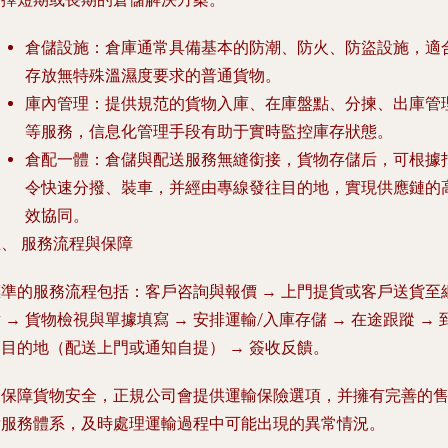
倉儲設施
：倉庫通常具備基本的防潮、防火、防盜設施，適
存放無特殊溫濕度要求的普通貨物。
庫內管理
：提供規范的貨物入庫、在庫盤點、分揀、出庫管
等服務，信息化管理手段有助于實時監控庫存狀態。
倉配一體
：倉儲與配送服務無縫銜接，貨物存儲后，可根據
令快速分撥、裝車，并經由專線發往目的地，實現供應鏈的
效協同。
、 服務流程與保障
標準的服務流程包括：客戶咨詢與報價 → 上門提貨或客戶送貨至
 → 貨物檢視與單據填寫 → 安排運輸/入庫存儲 → 在途跟蹤 → 
目的地（配送上門或通知自提） → 簽收反饋。
為保障貨物安全，正規公司會提供運輸保險選項，并擁有完善的
后服務體系，及時處理運輸過程中可能出現的異常情況。