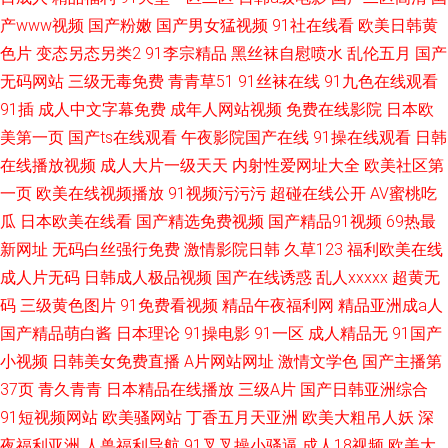
产www视频
国产粉嫩
国产男女猛视频
91社在线看
欧美日韩黄
色片
变态另态另类2
91李宗精品
黑丝袜自慰喷水
乱伦五月
国产
无码网站
三级无毒免费
青青草51
91丝袜在线
91九色在线观看
91插
成人中文字幕免费
成年人网站视频
免费在线影院
日本欧
美第一页
国产ts在线观看
午夜影院国产在线
91操在线观看
日韩
在线播放视频
成人大片一级天天
内射性爱网址大全
欧美社区第
一页
欧美在线视频播放
91视频污污污
超碰在线公开
AV蜜桃吃
瓜
日本欧美在线看
国产精选免费视频
国产精品91视频
69热最
新网址
无码白丝强行免费
激情影院日韩
久草123
福利欧美在线
成人片无码
日韩成人极品视频
国产在线诱惑
乱人xxxxx
超黄无
码
三级黄色图片
91免费看视频
精品午夜福利网
精品亚洲成a人
国产精品萌白酱
日本理论
91操电影
91一区
成人精品无
91国产
小视频
日韩美女免费直播
A片网站网址
激情文学色
国产主播第
37页
青久青青
日本精品在线播放
三级A片
国产日韩亚洲综合
91短视频网站
欧美骚网站
丁香五月天亚洲
欧美大粗吊人妖
深
夜福利亚洲
人兽福利导航
91叉叉操小骚逼
成人18视频
欧美大