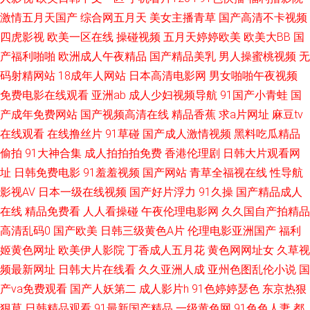
激情五月天国产
综合网五月天
美女主播青草
国产高清不卡视频
视频1818 日韩国产成人网站 A一级日本免费网 伊人福利社 国产又大又粗 影
四虎影视
欧美一区在线
操碰视频
五月天婷婷欧美
欧美大BB
国
产福利啪啪
欧洲成人午夜精品
国产精品美乳
男人操蜜桃视频
无
音先锋成人av网址 抖阴在线第一区 在线不卡av小电影 狼人五月天综合影院
码射精网站
18成年人网站
日本高清电影网
男女啪啪午夜视频
免费电影在线观看
亚洲ab
成人少妇视频导航
91国产小青蛙
国
91熟妇网站 日韩精品电影 超碰在线操91 先锋av成人色影院 www色502com
产成年免费网站
国产视频高清在线
精品香蕉
求a片网址
麻豆tv
在线观看
在线撸丝片
91草碰
国产成人激情视频
黑料吃瓜精品
色四房夜天 97亚洲精品成人 伪娘ts人妖在线播放 久久成人欧美 91牛
偷拍
91大神合集
成人拍拍拍免费
香港伦理剧
日韩大片观看网
91ncom 人妻精品乱码av 99精品在线观看视频 日韩亚洲图色在线 91呦在线
址
日韩免费电影
91羞羞视频
国产网站
青草全福视在线
性导航
影视AV
日本一级在线视频
国产好片浮力
91久操
国产精品成人
观看 青娱乐99在线 www狠狠插 91传媒官网在线观看 蜜桃麻豆AV在线 91青
在线
精品免费看
人人看操碰
午夜伦理电影网
久久国自产拍精品
高清乱码0
国产欧美
日韩三级黄色A片
伦理电影亚洲国产
福利
青视屏 日韩无码中文福利 99热碰碰热 熟女福利导航 肏屄抖音 色悠悠手机综
姬黄色网址
欧美伊人影院
丁香成人五月花
黄色网网址女
久草视
频最新网址
日韩大片在线看
久久亚洲人成
亚州色图乱伦小说
国
合网 97偷拍在线视频 91草草视频 国产日本精品久久 豆花在线观看官网
产va免费观看
国产人妖第二
成人影片h
91色婷婷瑟色
东京热狠
狠草
日韩精品观看
91最新国产精品
一级黄色网
91色色人妻
都
91TV下载 久久99精品视频 91豆花网页电脑版 黄色三级网站片 91九色屁股