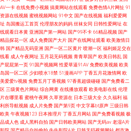
AV一卡
在线免费小视频
搞黄网站在线观看
免费色情A片网扯
91
资源在线视频
蜜桃视频网站
91中文
国产在线视频
福利爱爱网
址
岛国搬运工首页
伦理朋友的妈妈
丝袜女同
日韩性爱网址
在
线观看日本黄
亚洲国产第一网站
国产99不卡
66精品视频
国产
精品探花一区
成人免费国产大片
国产在线网址观看
欧美激情日
韩
国产精品无码亚洲
国产一区二区黄片
喷潮一区
福利姬足交在
线看
成人午夜网址
五月花无码视频
青青草国产
欧美日韩乱
国
产屁屁第一页
91国产视频网
性爱草逼91AV
免费欧美视频
欧美
岛国一区二区
少妇喷水18禁
51漫画APP
丁香五月花激情网
欧
美爱爱tv视频
免费五月丁香视频
97香蕉超级碰碰
国产免费看二
区
三级黄色片网站
综合网黄
在线播放观看
欧美电影在线
伦理
片在哪里看
蜜桃午夜网
久草资源在
日本三级大全
久久福利
福
利所导航视频
成人片免费
国产第9页
中文字幕bt原声
三级日韩
欧美
午夜视频123
日本推理片
丁香五月网站
国产免费看视频
极
品成人色
成人黑料自拍
国产日韩欧美网站
国产无码av
老湿A片
影院
国产精品自拍偷拍
牛牛影院A片
日韩无码视频网站
都市激