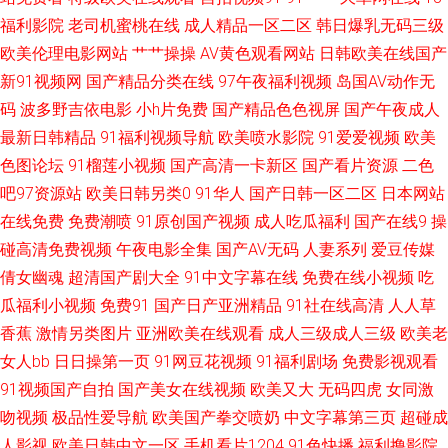
福利影院
老司机蜜桃在线
成人精品一区二区
韩日爆乳无码三级
91午夜福利片电影 欧美成人网在线 亚洲视频123 韩国色狼导航 午夜天堂亚
欧美伦理电影网站
艹艹操操
AV黄色观看网站
日韩欧美在线国产
新91视频网
国产精品分类在线
97午夜福利视频
岛国AV动作无
洲色 95国产在线 男人天堂网av 91n一起c 成人NV视频 五月在线 吃瓜导航不
码
波多野吉依电影
小h片免费
国产精品色色视屏
国产午夜成人
最新日韩精品
91福利视频导航
欧美喷水影院
91爱爱视频
欧美
卡 黑料51第一页 青娱乐婷婷五月天亚洲 大香蕉色AV 五月天婷婷社区 91颜
色图论坛
91榴莲小视频
国产高清一卡新区
国产看片资源
二色
吧97资源站
欧美日韩另类0
91华人
国产日韩一区二区
日本网站
色在线免费观看 麻豆尤物视频 91com视频精彩 免费18 91精品伊人超碰 影音
在线免费
免费潮喷
91原创国产视频
成人吃瓜福利
国产在线9
操
先锋91AV 豆花91社区官方地址 少妇一区二区在线 91熟妇在线视频 久久99
碰高清免费视频
午夜电影全集
国产AV无码
人妻系列
爱豆传媒
倩女幽魂
超清国产剧大全
91中文字幕在线
免费在线小视频
吃
热色 影音先锋资源无人区 久久电影香蕉视频 91黑丝黑料在线观看 国模18p
瓜福利小视频
免费91
国产日产亚洲精品
91社在线高清
人人草
香蕉
激情另类图片
亚洲欧美在线观看
成人三级成人三级
欧美老
91传媒官网 91狼人社精品视频 婷婷在线亚洲国产视频 www97超碰韩主播
女人bb
日日操第一页
91网豆花视频
91福利剧场
免费影视观看
91视频国产自拍
国产美女在线视频
欧美又大
无码四虎
女同激
日韩在线一区不卡 大香蕉92 午夜剧场男人天堂 大香蕉色AV 婷婷色社区 92
吻视频
极品性爱导航
欧美国产拳交喷奶
中文字幕第三页
超碰成
福利视频网 欧美日本色噜噜 91黑丝美女 无码久久网 久久嫩草精品在线 91小
人影视
欧美日韩中文一区
手机看片1204
91色快播
福利撸影院