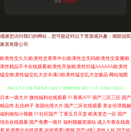
所有
SITEMAP
感谢您访问我们的网站，您可能还对以下资源感兴趣：揭阳冠驼
家居有限公司
欧美性交久久|欧美性交青草中出|欧美性交无码|欧美性交直播|欧
美性精品不卡在线观看|欧美性开放|欧美性狂猛AAAAAA|欧美性
猛交|欧美性猛交乱大交丰满O|欧美性猛交乱大交极品
网站地图
日本一级大片
微拍福利在线观看
91香蕉APP
国产二区三区
国产
91尤物国产视频 九二午夜影院 97支援总站大香蕉 人妖自蔚 91超碰人人爽 ts
精品性
乱伦种子
美国伦理大片
国产二区在线观看
美女伦理视频
伪娘 久久中文骚 香蕉思伊人在线 91视频青青操 国内一久久 日韩成人精品久
福利偷拍小视频
91社区国产
丁香五月天堂
欧美变态一区
国产
综合在线观看
国产免费一级片
福利视频资源站
成人午夜在线观
久无码 91网精品 精品国产福利 五月天婷婷美眉综合 91最新发布 男人超踫
看
欧美图片在线观看
在线观看h视频
国产a级0
变性人妖
国产福