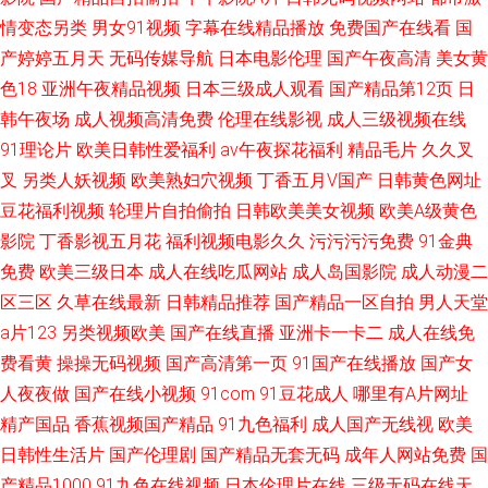
情变态另类
男女91视频
字幕在线精品播放
免费国产在线看
国
产婷婷五月天
无码传媒导航
日本电影伦理
国产午夜高清
美女黄
色18
亚洲午夜精品视频
日本三级成人观看
国产精品第12页
日
韩午夜场
成人视频高清免费
伦理在线影视
成人三级视频在线
91理论片
欧美日韩性爱福利
av午夜探花福利
精品毛片
久久叉
叉
另类人妖视频
欧美熟妇穴视频
丁香五月V国产
日韩黄色网址
豆花福利视频
轮理片自拍偷拍
日韩欧美美女视频
欧美A级黄色
影院
丁香影视五月花
福利视频电影久久
污污污污免费
91金典
免费
欧美三级日本
成人在线吃瓜网站
成人岛国影院
成人动漫二
区三区
久草在线最新
日韩精品推荐
国产精品一区自拍
男人天堂
a片123
另类视频欧美
国产在线直播
亚洲卡一卡二
成人在线免
费看黄
操操无码视频
国产高清第一页
91国产在线播放
国产女
人夜夜做
国产在线小视频
91com
91豆花成人
哪里有A片网址
精产国品
香蕉视频国产精品
91九色福利
成人国产无线视
欧美
日韩性生活片
国产伦理剧
国产精品无套无码
成年人网站免费
国
产精品1000
91九色在线视频
日本伦理片在线
三级无码在线天