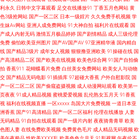
利永久
日韩中文字幕观看
足交在线播放91
丁香五月色网站
黄
91超碰人人艹 大香蕉大香蕉伊人天美 日本成人内射 97人妻中文字幕总站 日
色3级抢网站
国产一区二区
日本一级婬片
久久免费手机视频
学
生妹Av网站
亚洲人成免费网站
91大神自拍
福利片在线观看
国
韩无码一二一三 91青青草青娱乐分类 久草男人av天堂 先锋午夜AV 五月天资
产成人内射无码
激情五月极品婷婷
国产剧情精品
成人三级伦理
免费
偷怕欧美亚州图片
国产AV国产AV
97亚洲精华液
国内精自
源网 欧美青娇喷水免费视频 先锋无码中文 欧日美一本道 91N综合视频 大香
线
国产精品3级片
成年女人视频
狠狠撸亚洲欧美
91操碰在线
国
蕉伊综 人妻精品一国产 91看片网站 国产精品白丝成人在线 婷婷久久一区 91
产高清精品二区
国产欧美在线视频
欧美色综合网
91国产自拍偷
拍
香蕉911
花蝴蝶看片免费
白丝美女免费网站
欧美女人与动物
啦九色POnY熟妇 国产午夜精品探花寻花 探花色a 91色色五月天色 国产自产
交
国产精品无码电影
91插插库
97超碰大香蕉
户外自慰影院
国
产一区二区二区
国产偷窥盗摄视频
成人动漫网站观看
欧美第一
12A区 日韩福利网址大全 91国内大片 成人中出色色 免费久草网站 91av赵恩
页夜夜
91成人精品视频
蜜桃爱爱视频
乱伦熟女五月天
91香蕉
视
福利在线视频直播
一区xxxxx
岛国大片免费视频
一道日本亚
静 av无码先锋 欧美日韩激情婷婷 91w成人网站入口 豆花社区最新地址 青青
洲香蕉
国产91高清精品
国产一区二区福利
伦理在线播放
人妻
草原社区 91国产精品乱码久久 成人肏屄福利网站 日本免费天堂久久 91国内
无码精品
91自拍在线观看
国产一级片内射
夜夜骑青青草
欧美
色图人妻
在线免费欧美视频
免费黄色毛片
成人精品无码视频
欧
在线播放 福利姬导航 欧美日韩国产激情视频 91草逼视频网 肏屄少妇 日本免
美午夜极品
性欧美ⅩⅩⅩⅩ乱
欧美色色六月天
91影视网
午夜伦不