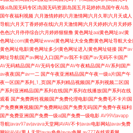
级a|岛国无码专区|岛国无码资源|岛国五月花婷婷|岛国午夜A|岛
国午夜福利视频
六月激情婷婷|六月激情网|六月久草|六月天成人
导航|六月天丁香婷婷在线|六月天激情网|六月天婷婷|六月天婷婷
色色|六月停停综合|六月婷婷狠狠撸
黄色网址aa|黄色网址av|黄
色网址com|黄色网址www|黄色网址大全免费|黄色网址导航大全|
黄色网址电影|黄色网址多少|黄色网址进入|黄色网址链接
国产av
网址导航|国产av网址入口|国产av我不卡|国产av无码不卡|国产
AV无码精品|国产AV无码专区|国产AV午夜精品|国产AV系列|国产
av夜夜|国产av一二
国产午夜亚洲精品|国产午夜一级a片|国产午
夜一区|国产系列_1_页|国产系列精品视频|国产系列视频二区|国
产系列亚洲精品|国产系列在线|国产系列在线播放|国产系列在线
观看
国产免费两性视频|国产免费伦理电影|国产免费毛不卡片|国
产免费爽爽视频|国产免费网站|国产免费无码|国产免费午夜福利|
国产免费亚洲|国产免费一级a|国产免费一级电影
AV99V|avapp
导航|avav97av|avava天堂网|AVAV不卡|avav电影网站|avav免费
网站|AVAV男人天堂|avav色色|avav色网
av777在线观看网