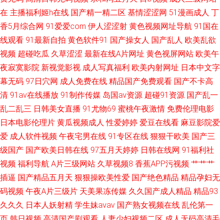
在
主播福利姬h在线
国产精一精二区
基情涩涩网
51漫画成人
丁
院在钱 www成人小视频 深爱激情海角社区 www97大香蕉 深夜电影院福利
香5月综合网
91爱爱com
伊人涩涩射
黄色视频网址导航
91国在
线观看
91最新自拍
黄色软件91
国产操女人
国产乱人
欧美乱欲
深a 操无毛逼视频网站 午夜福利一区二区国产 成人性交大片免费看 亚洲天堂
视频
超碰吃瓜
久草涩涩
最新在线A片网址
黄色视屏网站
欧美午
夜寂寞影院
新视觉影视
成人写真福利
欧美内射网址
日本中文字
网2026 操操网站91 影音先锋三级网络 激情零色网 91国内福利 久久精久久
幕无码
97日穴网
成人免费在线
精品国产免费观看
国产不卡高
清
91av在线播放
91制作传媒
岛国av资源
超碰91资源
国产乱一
91网站在线免费看 亚洲不卡一二三 黄在线观看 91麻豆天美传媒在线 欧美日
乱二乱三
日韩美女直播
91尤物69
蜜桃午夜激情
免费伦理电影
日本电影伦理片
黄瓜视频成人
性爱婷婷
爱豆在线看
麻豆影院爱
韩另类亚洲色网 AV婷婷网 操碰人人 不卡av在线电影网 一本本日无码 九一福
爱
成人软件视频
午夜宅男在线
91专区在线
狠狠干欧美
国产三
利社区 91久久豆花 欧美操屄精品一区 91视频足系列 青青草porn 91在线高
级国产
国产欧美日韩在线
97五月天婷婷
日韩在线网
91福利社
视频
福利导航
A片三级网站
久草视频8
香蕉APP污视频
艹艹艹
清视频
插逼
国产精品五月天
狠狠操欧美性爱
国产绝色精品
精品孕妇无
码视频
午夜A片三级片
天美果冻传媒
久久国产成人精品
精品93
久久久
日本人妖射精
学生妹avav
国产熟女视频在线
乱伦第一
页
韩日视频
高清国产剧观看
人妻少妇视频二区
成人无码高清毛