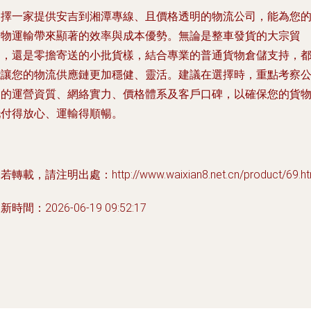
選擇一家提供安吉到湘潭專線、且價格透明的物流公司，能為您
貨物運輸帶來顯著的效率與成本優勢。無論是整車發貨的大宗貿
易，還是零擔寄送的小批貨樣，結合專業的普通貨物倉儲支持，
能讓您的物流供應鏈更加穩健、靈活。建議在選擇時，重點考察
司的運營資質、網絡實力、價格體系及客戶口碑，以確保您的貨
托付得放心、運輸得順暢。
若轉載，請注明出處：http://www.waixian8.net.cn/product/69.ht
新時間：2026-06-19 09:52:17