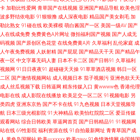
卡
加勒比性爱网
青草国产在线视频
亚洲国产精品导航
欧美色淫
费色视频国产 91福利短视频 国产黄色免费性交 日韩欧美大陆熟女偷拍
波多野结依电影
91狠狠撸
成人深夜电影
精品国产美女剃毛
加
勒比熟女
91碰在线
欧美裸模
萌白酱国产一区
美国一级AV
国产
wwwav中交 欧美日韩成人另类 91大神资源网 草艹91 欧洲一级 91成人看片
人在线成免费
免费黄色A片网址
微拍福利国产视频
国产人成无
码视频
国产原创区色花堂
在线免费黄A片
久草福利
乱伦家庭
成
视频 变态另类先锋 欧美成人免费专区 91超碰爱 av四虎 久久欧美第一页 影
人午夜免费视频
人妖射精
国产屁屁
国产精品天干天
国产精品午
音先锋AV导航 福利AV在线观看 日本一本道色图 91国产视频最新地址 91资
夜一区
中文字幕无码人妻
日本不卡二区
国产日韩91
久草福利
视频网
91日日夜夜91
超碰碰天天操
91草草酒店视频
韩日一区
源网超碰 久久大香蕉伊人 五月花午夜福利 91伦理聚合 国产二区视频 色香蕉
二区
国产激情视频网站
成人视频日本
茄子视频污
亚洲色欲天天
成人丝瓜视频下载
日韩逼网
精东传媒入口
黄wwww色
香港伦理
欧美导航 91日比 精品国语久 污视频在线观看网址 91在线手机视频观看 美女
电影在线
成人影院在线播放
欧美足交一区二区
91视频电影
另
类四虎
亚洲东京热
国产不卡在线
91九色视频
日本天堂视频导
黄页91视频 69视频 超碰97人人超 青青草伊人 91热导航网址 国产一卡二卡
航
日本三级光棍影院
91大神精品
欧美怡红院院二区
爱豆传媒
观看网站
综合日韩欧美
草逼网首页
国产日韩精品91
91视频网
免费观 熟女AV人人操人人色 91色综合 久久国产天堂 亚洲变态另类综合 91
站在线
69性影院
福利资源在线
91自拍最新网址
青青草国产成
永久免费 久久精品99久久清纯 51桃色 阿V中文资源在线 欧美性处女精品 91
人
黄色岛国网站
欧美一xxxxx
欧美gayv
91色情激情网
中国韩国