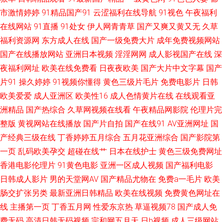
市激情婷婷
91精品国产91
云涩福利在线导航
91视色
午夜福利
青青草社区 91视频免费看网站 日韩风狂性爱 91淫网 日韩专区第三页 91娱
在线网站
91直播
91处女
伊人网青青草
国产又爽又黄又无
久草
福利资源网
东方成人在线
国产一级免费大片
成年免费视频网站
乐综合网 五月婷最新网址 大香蕉导航网 亚洲一本在线 久久国内精品 91视频
国产在线播放网站
亚洲日本视频
淫淫网网
成人影视国产在线
深
夜福利网址
欧美在线免费看
日夜夜欧美
国产大片中文字幕
国产
在线网站观看 91露踝女生视频推荐 宅男看片网站 欧美性爱一二区 a片电影
片91
操久婷婷
91视频你懂得
黄色三级片毛片
免费电影片
日韩
欧美爱爱
成人亚洲区
欧美性16
成人色情黄片在线
在线观看亚
影音先锋 三级自拍日韩 97超碰资源总站 91白虎国产 日韩精品午夜福利 成人
洲精品
国产热综合
久草网视频在线看
午夜精品网影院
伦理片完
福利导航大全 亚洲第一夜丁香网 东方av在线3 91看片婬黄大片 91黄色片网
整版
黄视网站在线播放
国产片自拍
国产在线91
AV亚洲网址
国
产经典三级在线
丁香婷婷五月综合
五月花亚洲综合
国产影院第
站 欧美人妖 成人福利超清自拍导航 91大神调教偷偷 91黑料9色在线 日韩伦
一页
乱码欧美孕交
超碰在线艹
日本在线护士
黄色三级免费网址
香港电影伦理片
91黄色电影
亚洲一区成人视频
国产福利电影
理 92福利视频导航 视频福利91三级国产 www成人视频网站 91传媒在现观
日韩成人影片
男的天堂网AV
国产精品尤物在
免费a一毛片
欧美
肠交扩张另类
最新亚洲日韩精品
欧美在线视频
免费黄色网址在
看 无码日韩尿 久久婷婷欧美性爱 91看片成人版 亚洲日韩成人在线 人人爱性
线
主播第一页
丁香五月网
性爱东京热
草逼视频78
国产成人免
费无码
高清日韩无码视频
宗和网五月天
日b视频
成人三级网站
交 肏屄影院 丝袜人妻中出 国产日韩欧美另类中文 91探花遇到极品 色婷婷影