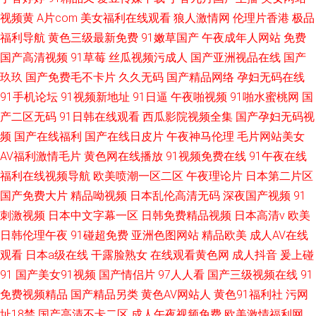
视频黄
A片com
美女福利在线观看
狼人激情网
伦理片香港
极品
福利导航
黄色三级最新免费
91嫩草国产
午夜成年人网站
免费
国产高清视频
91草莓
丝瓜视频污成人
国产亚洲视品在线
国产
玖玖
国产免费毛不卡片
久久无码
国产精品网络
孕妇无码在线
91手机论坛
91视频新地址
91日逼
午夜啪视频
91啪水蜜桃网
国
产二区无码
91日韩在线观看
西瓜影院视频全集
国产孕妇无码视
频
国产在线福利
国产在线日皮片
午夜神马伦理
毛片网站美女
AV福利激情毛片
黄色网在线播放
91视频免费在线
91午夜在线
福利在线视频导航
欧美喷潮一区二区
午夜理论片
日本第二片区
国产免费大片
精品呦视频
日本乱伦高清无码
深夜国产视频
91
刺激视频
日本中文字幕一区
日韩免费精品视频
日本高清v
欧美
日韩伦理午夜
91碰超免费
亚洲色图网站
精品欧美
成人AV在线
观看
日本a级在线
干露脸熟女
在线观看黄色网
成人抖音
爰上碰
91
国产美女91视频
国产情侣片
97人人看
国产三级视频在线
91
免费视频精品
国产精品另类
黄色AV网站人
黄色91福利社
污网
址18禁
国产高清不卡二区
成人午夜视频免费
欧美激情福利网