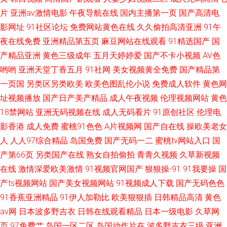
片
亚洲av激情电影
午夜导航在线
国内主播第一页
国产高清电
影网址
91社区论坛
免费网站黄色在线
久久偷拍高清亚洲
91午
夜在线免费
亚洲精品第五页
麻豆网站在线观看
91精选国产
国
产精品亚洲
黄色三级成年
五月天婷婷爱
国产不卡小视频
AV色
哟哟
亚洲天堂丁香五月
91社网
美女视频黄全免费
国产精品第
一页国
另类区另类欧美
欧美色图乱伦小说
免费成人软件
黄色网
址视频播放
国产日产美产精品
成人午夜视频
伦理视频网站
黄色
18禁网站
亚洲无码视频在线
成人无码看片
91原创社区
伦理电
影香港
成人免费
蜜桃91色色
A片视频网
国产自在线
操欧美老女
人
人人97综合精品
岛国免费
国产无码一二
蜜桃tv网站入口
国
产第66页
另类国产在线
熟女自拍偷拍
青青久视频
久草新视频
在线
激情深爱欧美激情
91视频官网国产
狠狠操-91
91我要操
国
产ts视频网站
国产美女视频网站
91视频成人下载
国产无码色色
91香蕉亚洲精品
91伊人加勒比
欧美狠狠插
日韩精品高清
黄色
av网
日本波多野吉衣
日韩在线观看精品
日本一级电影
久草网
页
97免费艹
岛国一区二区
岛国动作片在
波多野吉衣三级
亚洲