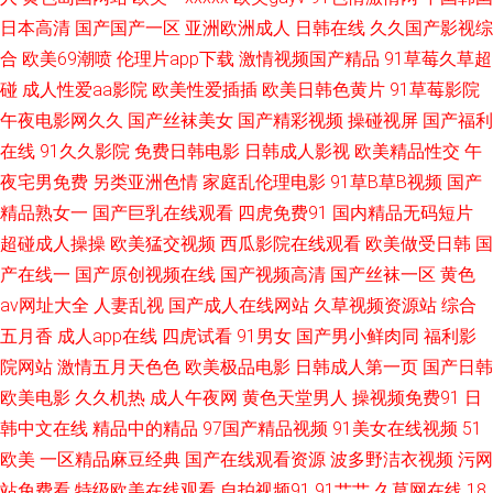
日本高清
国产国产一区
亚洲欧洲成人
日韩在线
久久国产影视综
官网网页版 黄总视频 亚洲日韩成人在线 91青青草欧美性爱 午夜色影院 95视
合
欧美69潮喷
伦理片app下载
激情视频国产精品
91草莓久草超
碰
成人性爱aa影院
欧美性爱插插
欧美日韩色黄片
91草莓影院
频福利导航 人人干aV 91国产在线观看熟女 日韩肏屄视频 91在线A级片 九九
午夜电影网久久
国产丝袜美女
国产精彩视频
操碰视屏
国产福利
在线
91久久影院
免费日韩电影
日韩成人影视
欧美精品性交
午
伦理免费宅男 ts性爱网 蜜臀91九色原创 宅男宅女AV导航 av熟女 日韩高级经
夜宅男免费
另类亚洲色情
家庭乱伦理电影
91草B草B视频
国产
典AV 91精选一起看 国产精品久久不能 天天干日日舔 91在线免费观看种子视
精品熟女一
国产巨乳在线观看
四虎免费91
国内精品无码短片
超碰成人操操
欧美猛交视频
西瓜影院在线观看
欧美做受日韩
国
频 男人天堂色99 亚洲国产另类日韩 国产专区中文字幕 亚洲美女丝袜足交 成
产在线一
国产原创视频在线
国产视频高清
国产丝袜一区
黄色
av网址大全
人妻乱视
国产成人在线网站
久草视频资源站
综合
人AV免费 日韩成人黄色网址 91乱子伦 蜜桃TV性爱视频 91福利视频导 国产
五月香
成人app在线
四虎试看
91男女
国产男小鲜肉同
福利影
院网站
激情五月天色色
欧美极品电影
日韩成人第一页
国产日韩
久久麻豆精品免费 亚州成人小说网 东京热导航大乱 色情黄色片 91在线播放
欧美电影
久久机热
成人午夜网
黄色天堂男人
操视频免费91
日
韩中文在线
精品中的精品
97国产精品视频
91美女在线视频
51
福利 老湿机九一视频 91国产超碰在线 狠狠操com 先锋影音少女资源 91在线
欧美
一区精品麻豆经典
国产在线观看资源
波多野洁衣视频
污网
视频福利 久久色爸 69av福利在线导航 成人福利电影A片 日本高清在线视频
站免费看
特级欧美在线观看
自拍视频91
91艹艹
久草网在线
18