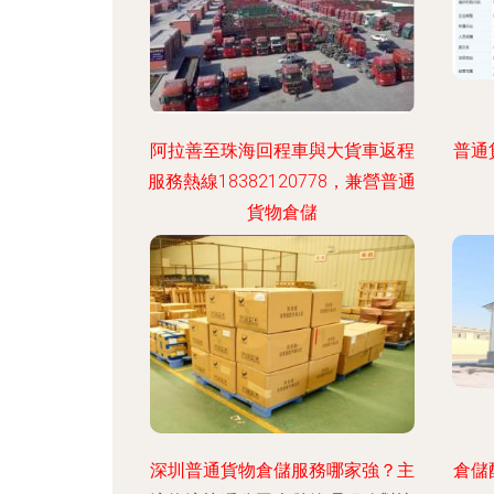
阿拉善至珠海回程車與大貨車返程
普通
服務熱線18382120778，兼營普通
貨物倉儲
深圳普通貨物倉儲服務哪家強？主
倉儲