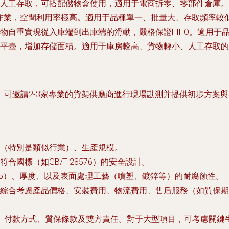
人工存取，可搭配儲物盒使用，適用于電商拆零、零部件倉庫。
作業，空間利用率極高。適用于品種單一、批量大、存取頻率較
物自重實現從入庫端到出庫端的滑動，嚴格保證FIFO。適用于
平臺，增加存儲面積。適用于庫房較高、貨物輕小、人工存取的
可邀請2-3家專業的貨架供應商進行現場勘測并提供初步方案與
（特別是類似行業）、生產規模。
國標（如GB/T 28576）的安全設計。
35）、厚度、以及表面處理工藝（噴塑、鍍鋅等）的耐腐蝕性。
綜合考慮產品價格、安裝費用、物流費用、售后服務（如質保期
、付款方式、質保條款及雙方責任。對于大型項目，可考慮關鍵