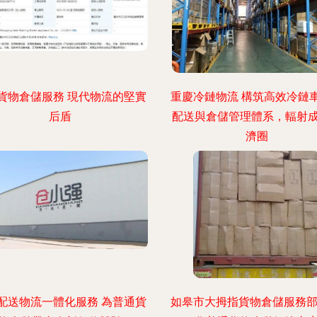
貨物倉儲服務 現代物流的堅實
重慶冷鏈物流 構筑高效冷鏈
后盾
配送與倉儲管理體系，輻射
濟圈
配送物流一體化服務 為普通貨
如皋市大拇指貨物倉儲服務部