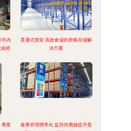
車市內
貫通式貨架 高效倉儲的密集存儲解
成渝經
決方案
 專業
倉庫管理標準化 益邦供應鏈提升普