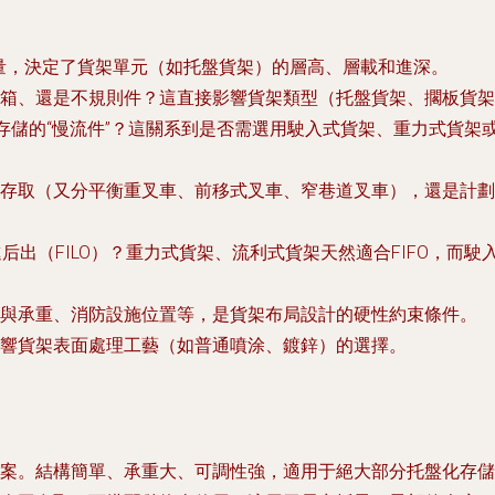
量，決定了貨架單元（如托盤貨架）的層高、層載和進深。
箱、還是不規則件？這直接影響貨架類型（托盤貨架、擱板貨架
期存儲的“慢流件”？這關系到是否需選用駛入式貨架、重力式貨架
存取（又分平衡重叉車、前移式叉車、窄巷道叉車），還是計劃
后出（FILO）？重力式貨架、流利式貨架天然適合FIFO，而駛入
與承重、消防設施位置等，是貨架布局設計的硬性約束條件。
響貨架表面處理工藝（如普通噴涂、鍍鋅）的選擇。
案。結構簡單、承重大、可調性強，適用于絕大部分托盤化存儲