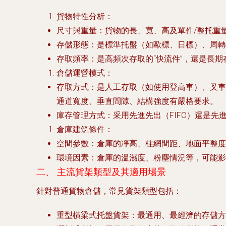
貨物特性分析
：
尺寸與重量
：貨物的長、寬、高及單件/整托重
存儲形態
：是標準托盤（如歐標、日標）、周轉
存取頻率
：是高頻次存取的“快流件”，還是長
倉儲運營模式
：
存取方式
：是人工存取（如使用登高車）、叉車
通道寬度、垂直間隙、結構強度有嚴格要求。
庫存管理方式
：采用先進先出（FIFO）還是先進
倉庫建筑條件
：
空間參數
：倉庫的凈高、柱網間距、地面平整度
環境因素
：倉庫的溫濕度、粉塵情況等，可能影
二、 主流貨架類型及其適用場景
針對普通貨物倉儲，常見貨架類型包括：
重型橫梁式托盤貨架
：最通用、最經濟的存儲方