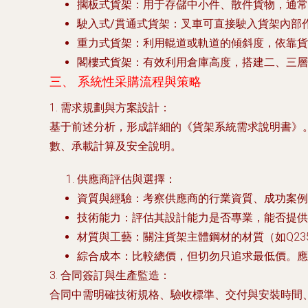
擱板式貨架
：用于存儲中小件、散件貨物，通常
駛入式/貫通式貨架
：叉車可直接駛入貨架內部
重力式貨架
：利用輥道或軌道的傾斜度，依靠貨
閣樓式貨架
：有效利用倉庫高度，搭建二、三層
三、 系統性采購流程與策略
1.
需求規劃與方案設計
：
基于前述分析，形成詳細的《貨架系統需求說明書》。
數、承載計算及安全說明。
供應商評估與選擇
：
資質與經驗
：考察供應商的行業資質、成功案例
技術能力
：評估其設計能力是否專業，能否提供符合
材質與工藝
：關注貨架主體鋼材的材質（如Q2
綜合成本
：比較總價，但切勿只追求最低價。應
3.
合同簽訂與生產監造
：
合同中需明確技術規格、驗收標準、交付與安裝時間